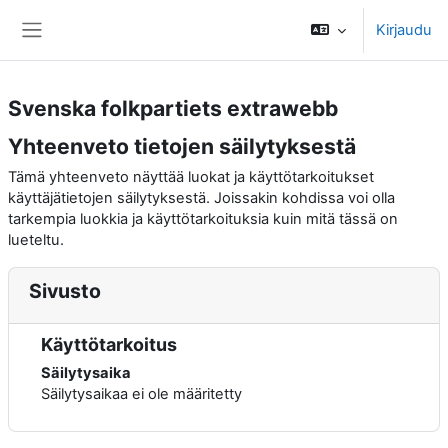
Siirry pääsisältöön
Kirjaudu
Sivupaneeli
Svenska folkpartiets extrawebb
Yhteenveto tietojen säilytyksestä
Tämä yhteenveto näyttää luokat ja käyttötarkoitukset
käyttäjätietojen säilytyksestä. Joissakin kohdissa voi olla
tarkempia luokkia ja käyttötarkoituksia kuin mitä tässä on
lueteltu.
Sivusto
Käyttötarkoitus
Säilytysaika
Säilytysaikaa ei ole määritetty