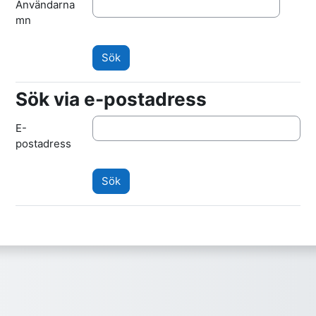
Användarna
mn
Sök via e-postadress
Sök via e-postadress
E-
postadress