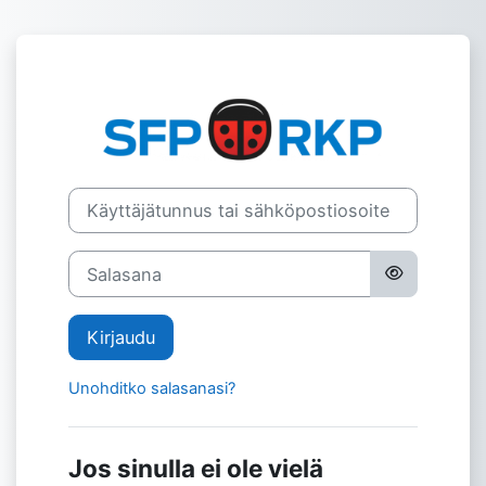
Siirry pääsisältöön
Kirjaudu Svens
Käyttäjätunnus tai sähköpostiosoite
Salasana
Kirjaudu
Unohditko salasanasi?
Jos sinulla ei ole vielä