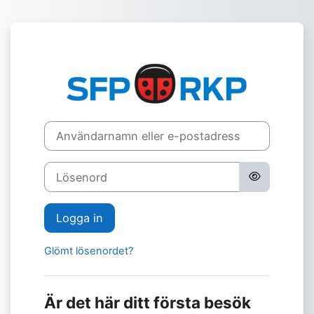
Gå direkt till huvudinnehåll
Logga in på Sv
Användarnamn eller e-postadress
Lösenord
Logga in
Glömt lösenordet?
Är det här ditt första besök